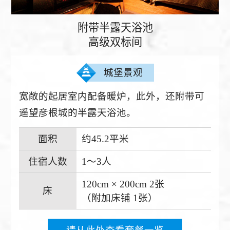
附带半露天浴池
高级双标间
城堡景观
宽敞的起居室内配备暖炉，此外，还附带可
遥望彦根城的半露天浴池。
面积
约45.2平米
住宿人数
1～3人
120cm × 200cm 2张
床
（附加床铺 1张）