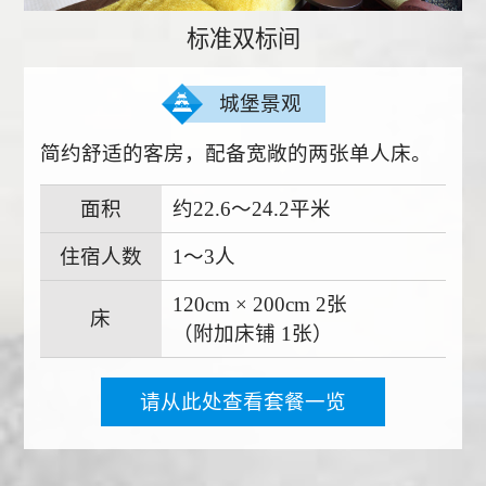
标准双标间
城堡景观
简约舒适的客房，配备宽敞的两张单人床。
面积
约22.6〜24.2平米
住宿人数
1～3人
120cm × 200cm 2张
床
（附加床铺 1张）
请从此处查看套餐一览