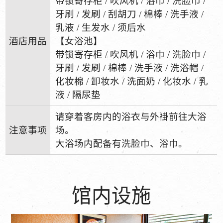
带锁寄存柜 / 吹风机 / 浴巾 / 洗脸巾 /
牙刷 / 发刷 / 刮胡刀 / 棉棒 / 洗手液 /
乳液 / 生发水 / 须后水
酒店用品
【女浴池】
带锁寄存柜 / 吹风机 / 浴巾 / 洗脸巾 /
牙刷 / 发刷 / 棉棒 / 洗手液 / 洗浴帽 /
化妆棉 / 卸妆水 / 洗面奶 / 化妆水 / 乳
液 / 隔尿垫
请穿着客房内的浴衣与外褂前往大浴
注意事项
场。
大浴场内配备有洗脸巾、浴巾。
馆内设施