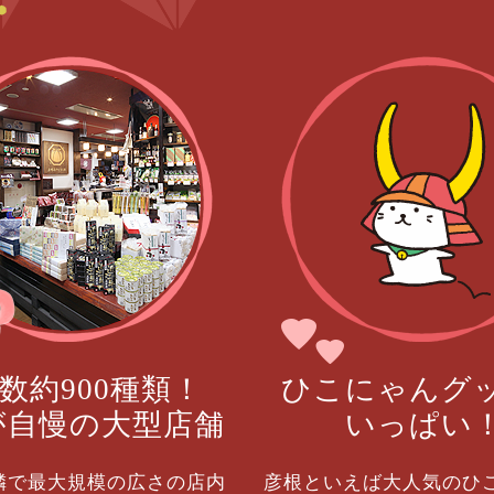
数約900種類！
ひこにゃんグ
が自慢の大型店舗
いっぱい
隣で最大規模の広さの店内
彦根といえば大人気のひ