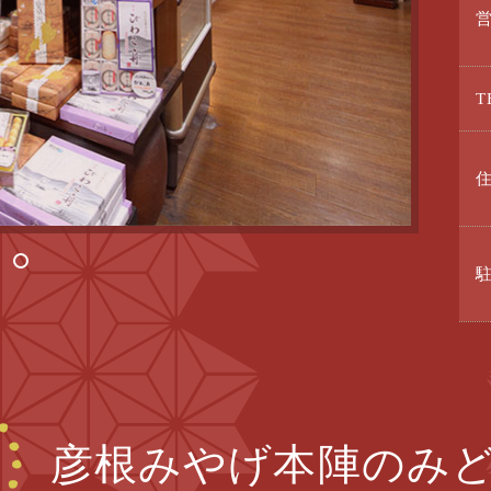
T
3
彦根みやげ本陣のみ