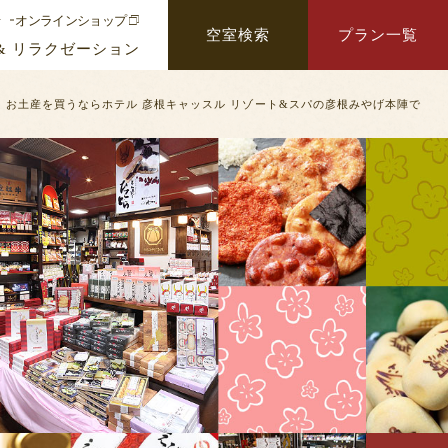
せ
オンラインショップ
空室検索
プラン一覧
& リラクゼーション
お土産を買うならホテル 彦根キャッスル リゾート&スパの彦根みやげ本陣で
検索する
名
変更・キャンセル