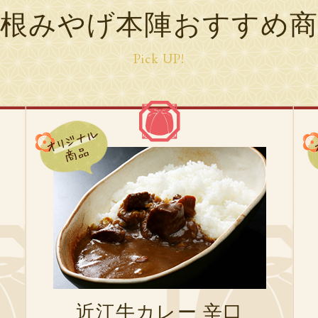
彦根みやげ本陣おすすめ商
Pick UP!
近江牛カレー 辛口