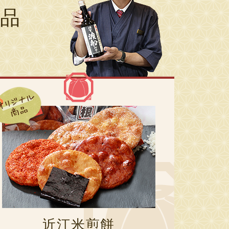
品
近江米煎餅