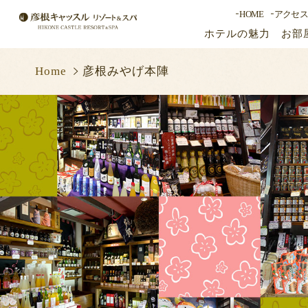
HOME
アクセ
ホテルの魅力
お部
彦根キャッスル リゾート＆ス
パ
Home
彦根みやげ本陣
宿泊日
プラン一覧