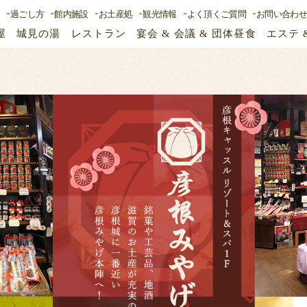
ス
過ごし方
館内施設
お土産処
観光情報
よく頂くご質問
お問い合わ
屋
城見の湯
レストラン
宴会 & 会議 & 団体昼食
エステ 
空室検索
泊数
部屋数
大人
室
日付未定
会員ログイン
空室カレンダー
予約の確認・
会員登録