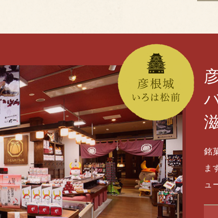
銘
ま
ュ