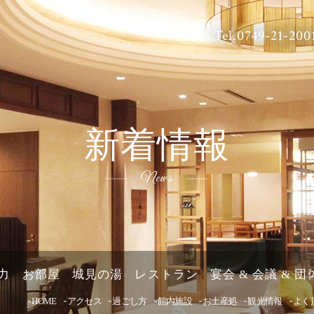
Tel.0749-21-200
空室検索
新着情報
泊数
部屋数
大人
News
室
日付未定
会員ログイン
空室カレンダー
予約の確認・
力
お部屋
城見の湯
レストラン
宴会 & 会議 & 
会員登録
HOME
アクセス
過ごし方
館内施設
お土産処
観光情報
よく