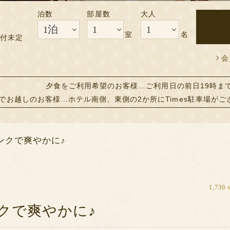
泊数
部屋数
大人
ムが変更となりました。それ以前にご予約のお客様で予約内容に変更が
室
名
付未定
会
夕食をご利用希望のお客様…ご利用日の前日19時ま
でお越しのお客様…ホテル南側、東側の2か所にTimes駐車場がご
ンクで爽やかに♪
1,730 
クで爽やかに♪