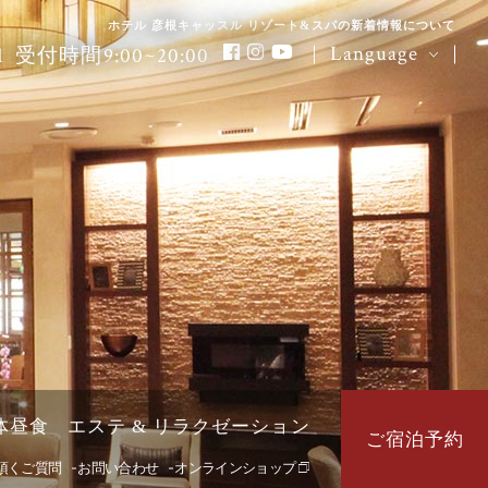
ホテル 彦根キャッスル リゾート&スパの新着情報について
Language
1
受付時間9:00~20:00
検索する
名
変更・キャンセル
団体昼食
エステ & リラクゼーション
ご宿泊
予約
頂くご質問
お問い合わせ
オンラインショップ