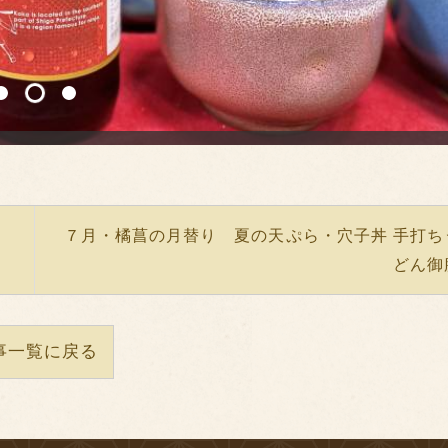
1
2
3
７月・橘菖の月替り 夏の天ぷら・穴子丼 手打ち
どん御
事一覧に戻る