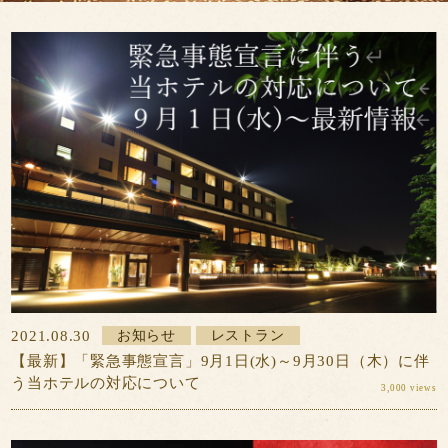
ン
カ
予約の確認・変
更・キャンセル
一
レ
会員登録
覧
ン
ダ
ー
※2021/07/19の午後2時より予約システムが変更
となりました。それ以前にご予約のお客様で予約
内容に変更がある場合は、
こちら
からご連絡をお
願い致します。
2021.08.30
お知らせ
レストラン
【最新】「緊急事態宣言」9月1日(水)～9月30日（木）に伴
う当ホテルの対応について
3,000 views