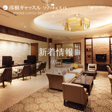
Language
空室検索
宿泊日
泊数
部屋
大人
新着情報
数
検索す
名
日付未
る
室
定
News
プ
空
ラ
室
会員ログイン