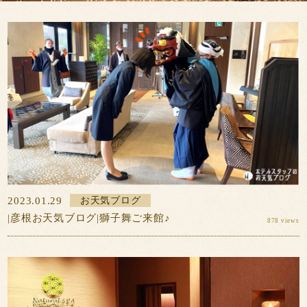
ン
カ
予約の確認・変
更・キャンセル
一
レ
会員登録
覧
ン
ダ
ー
※2021/07/19の午後2時より予約システムが変更
となりました。それ以前にご予約のお客様で予約
内容に変更がある場合は、
こちら
からご連絡をお
願い致します。
2023.01.29
お天気ブログ
|彦根お天気ブログ|獅子舞ご来館♪
878 views