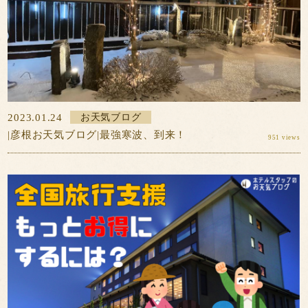
2023.01.24
お天気ブログ
|彦根お天気ブログ|最強寒波、到来！
951 views