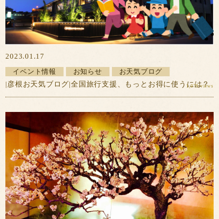
2023.01.17
イベント情報
お知らせ
お天気ブログ
|彦根お天気ブログ|全国旅行支援、もっとお得に使うには？
1,079 views