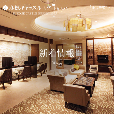
Language
空室検索
宿泊日
泊数
部屋
大人
新着情報
数
検索す
名
日付未
る
室
定
News
プ
空
ラ
室
会員ログイン