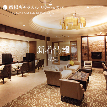
Language
空室検索
宿泊日
泊数
部屋
大人
新着情報
数
検索す
名
日付未
る
室
定
News
プ
空
ラ
室
会員ログイン