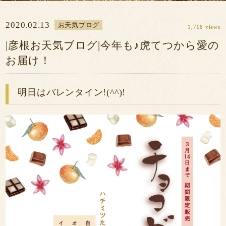
ン
カ
予約の確認・変
更・キャンセル
一
レ
2020.02.13
お天気ブログ
1,708 views
会員登録
覧
ン
|彦根お天気ブログ|今年も♪虎てつから愛の
ダ
お届け！
ー
明日はバレンタイン!(^^)!
※2021/07/19の午後2時より予約システムが変更
となりました。それ以前にご予約のお客様で予約
内容に変更がある場合は、
こちら
からご連絡をお
願い致します。