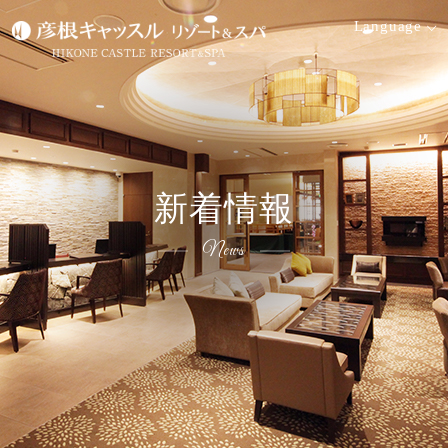
Language
空室検索
宿泊日
泊数
部屋
大人
新着情報
数
検索す
名
日付未
る
室
定
News
プ
空
ラ
室
会員ログイン