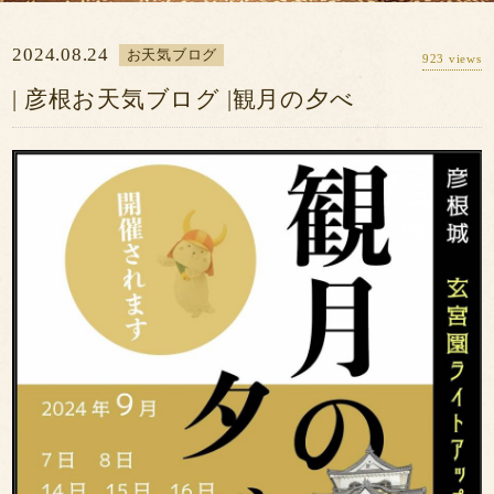
ン
カ
予約の確認・変
更・キャンセル
一
レ
2024.08.24
お天気ブログ
923 views
会員登録
覧
ン
| 彦根お天気ブログ |観月の夕べ
ダ
ー
※2021/07/19の午後2時より予約システムが変更
となりました。それ以前にご予約のお客様で予約
内容に変更がある場合は、
こちら
からご連絡をお
願い致します。